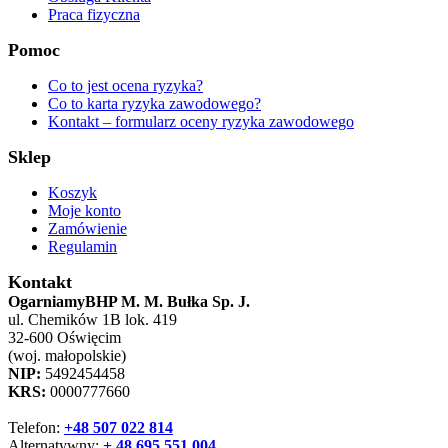
Praca fizyczna
Pomoc
Co to jest ocena ryzyka?
Co to karta ryzyka zawodowego?
Kontakt – formularz oceny ryzyka zawodowego
Sklep
Koszyk
Moje konto
Zamówienie
Regulamin
Kontakt
OgarniamyBHP M. M. Bułka Sp. J.
ul. Chemików 1B lok. 419
32-600 Oświęcim
(woj. małopolskie)
NIP:
5492454458
KRS:
0000777660
Telefon:
+48 507 022 814
Alternatywny:
+ 48 695 551 004