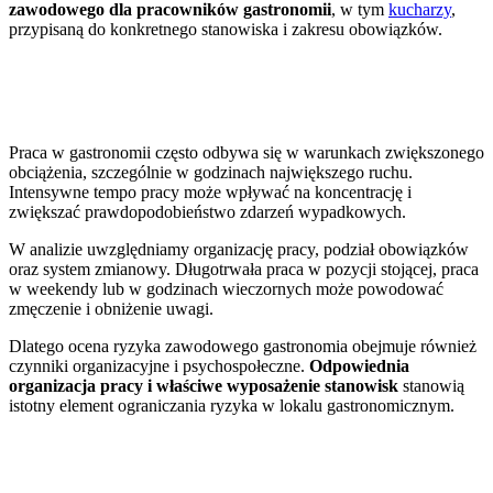
zawodowego dla pracowników gastronomii
, w tym
kucharzy
,
przypisaną do konkretnego stanowiska i zakresu obowiązków.
Jak uwzględniamy intensywne tempo
pracy i system zmianowy?
Praca w gastronomii często odbywa się w warunkach zwiększonego
obciążenia, szczególnie w godzinach największego ruchu.
Intensywne tempo pracy może wpływać na koncentrację i
zwiększać prawdopodobieństwo zdarzeń wypadkowych.
W analizie uwzględniamy organizację pracy, podział obowiązków
oraz system zmianowy. Długotrwała praca w pozycji stojącej, praca
w weekendy lub w godzinach wieczornych może powodować
zmęczenie i obniżenie uwagi.
Dlatego ocena ryzyka zawodowego gastronomia obejmuje również
czynniki organizacyjne i psychospołeczne.
Odpowiednia
organizacja pracy i właściwe wyposażenie stanowisk
stanowią
istotny element ograniczania ryzyka w lokalu gastronomicznym.
Jak dopasowujemy dokumentację do
różnych stanowisk w lokalu?