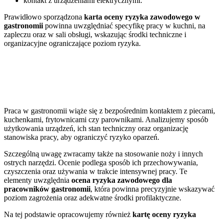
kontakt z urządzeniami elektrycznymi.
Prawidłowo sporządzona
karta oceny ryzyka zawodowego w
gastronomii
powinna uwzględniać specyfikę pracy w kuchni, na
zapleczu oraz w sali obsługi, wskazując środki techniczne i
organizacyjne ograniczające poziom ryzyka.
W jaki sposób analizujemy ryzyko
związane z wysoką temperaturą i ostrymi
narzędziami?
Praca w gastronomii wiąże się z bezpośrednim kontaktem z piecami,
kuchenkami, frytownicami czy parownikami. Analizujemy sposób
użytkowania urządzeń, ich stan techniczny oraz organizację
stanowiska pracy, aby ograniczyć ryzyko oparzeń.
Szczególną uwagę zwracamy także na stosowanie noży i innych
ostrych narzędzi. Ocenie podlega sposób ich przechowywania,
czyszczenia oraz używania w trakcie intensywnej pracy. Te
elementy uwzględnia
ocena ryzyka zawodowego dla
pracowników gastronomii
, która powinna precyzyjnie wskazywać
poziom zagrożenia oraz adekwatne środki profilaktyczne.
Na tej podstawie opracowujemy również
kartę oceny ryzyka