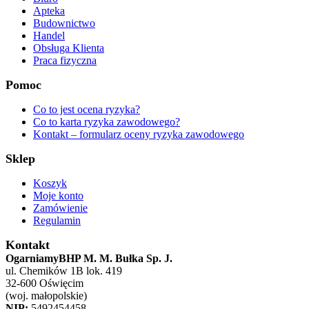
Apteka
Budownictwo
Handel
Obsługa Klienta
Praca fizyczna
Pomoc
Co to jest ocena ryzyka?
Co to karta ryzyka zawodowego?
Kontakt – formularz oceny ryzyka zawodowego
Sklep
Koszyk
Moje konto
Zamówienie
Regulamin
Kontakt
OgarniamyBHP M. M. Bułka Sp. J.
ul. Chemików 1B lok. 419
32-600 Oświęcim
(woj. małopolskie)
NIP:
5492454458