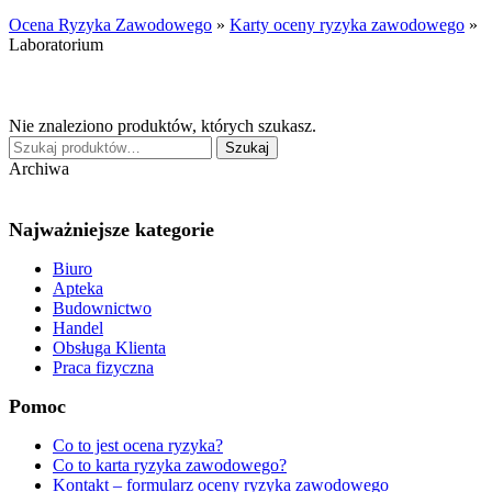
Ocena Ryzyka Zawodowego
»
Karty oceny ryzyka zawodowego
»
Laboratorium
Nie znaleziono produktów, których szukasz.
Szukaj:
Szukaj
Archiwa
Najważniejsze kategorie
Biuro
Apteka
Budownictwo
Handel
Obsługa Klienta
Praca fizyczna
Pomoc
Co to jest ocena ryzyka?
Co to karta ryzyka zawodowego?
Kontakt – formularz oceny ryzyka zawodowego