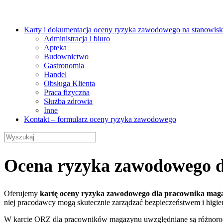
Karty i dokumentacja oceny ryzyka zawodowego na stanowisk
Administracja i biuro
Apteka
Budownictwo
Gastronomia
Handel
Obsługa Klienta
Praca fizyczna
Służba zdrowia
Inne
Kontakt – formularz oceny ryzyka zawodowego
Ocena ryzyka zawodowego 
Oferujemy
k
art
ę
oceny ryzyka zawodowego dla pracownika mag
niej pracodawcy mogą skutecznie zarządzać bezpieczeństwem i higie
W karcie ORZ dla pracowników magazynu uwzględniane są różnorodn