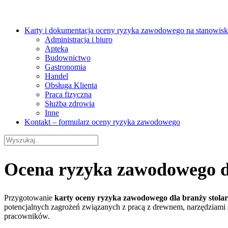
Karty i dokumentacja oceny ryzyka zawodowego na stanowisk
Administracja i biuro
Apteka
Budownictwo
Gastronomia
Handel
Obsługa Klienta
Praca fizyczna
Służba zdrowia
Inne
Kontakt – formularz oceny ryzyka zawodowego
Ocena ryzyka zawodowego dl
Przygotowanie
karty oceny ryzyka zawodowego dla branży stola
potencjalnych zagrożeń związanych z pracą z drewnem, narzędziami
pracowników.