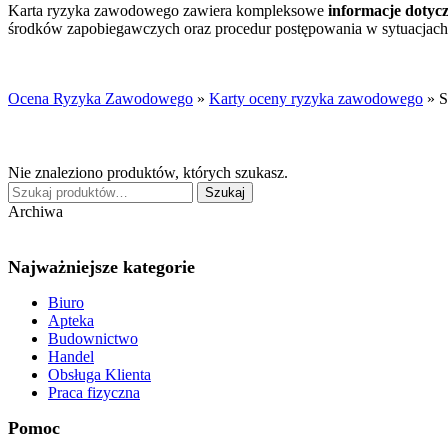
Karta ryzyka zawodowego zawiera kompleksowe
informacje dotyc
środków zapobiegawczych oraz procedur postępowania w sytuacjach 
Ocena Ryzyka Zawodowego
»
Karty oceny ryzyka zawodowego
»
S
Nie znaleziono produktów, których szukasz.
Szukaj:
Szukaj
Archiwa
Najważniejsze kategorie
Biuro
Apteka
Budownictwo
Handel
Obsługa Klienta
Praca fizyczna
Pomoc