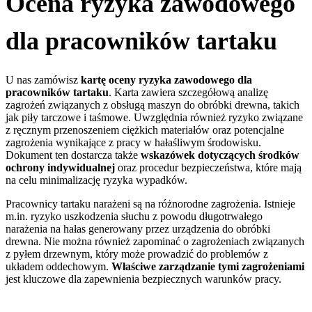
Ocena ryzyka zawodowego
dla pracowników tartaku
U nas zamówisz
k
art
ę
oceny ryzyka zawodowego dla
pracowników tartaku
. Karta zawiera szczegółową analizę
zagrożeń związanych z obsługą maszyn do obróbki drewna, takich
jak piły tarczowe i taśmowe. Uwzględnia również ryzyko związane
z ręcznym przenoszeniem ciężkich materiałów oraz potencjalne
zagrożenia wynikające z pracy w hałaśliwym środowisku.
Dokument ten dostarcza także
wskazówek dotyczących środków
ochrony indywidualnej
oraz procedur bezpieczeństwa, które mają
na celu minimalizację ryzyka wypadków.
Pracownicy tartaku narażeni są na różnorodne zagrożenia. Istnieje
m.in. ryzyko uszkodzenia słuchu z powodu długotrwałego
narażenia na hałas generowany przez urządzenia do obróbki
drewna. Nie można również zapominać o zagrożeniach związanych
z pyłem drzewnym, który może prowadzić do problemów z
układem oddechowym.
Właściwe zarządzanie tymi zagrożeniami
jest kluczowe dla zapewnienia bezpiecznych warunków pracy.