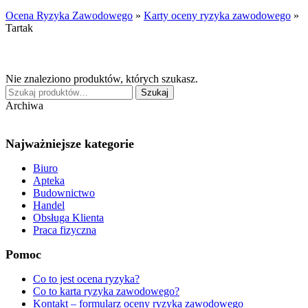
Ocena Ryzyka Zawodowego
»
Karty oceny ryzyka zawodowego
»
Tartak
Nie znaleziono produktów, których szukasz.
Szukaj:
Szukaj
Archiwa
Najważniejsze kategorie
Biuro
Apteka
Budownictwo
Handel
Obsługa Klienta
Praca fizyczna
Pomoc
Co to jest ocena ryzyka?
Co to karta ryzyka zawodowego?
Kontakt – formularz oceny ryzyka zawodowego