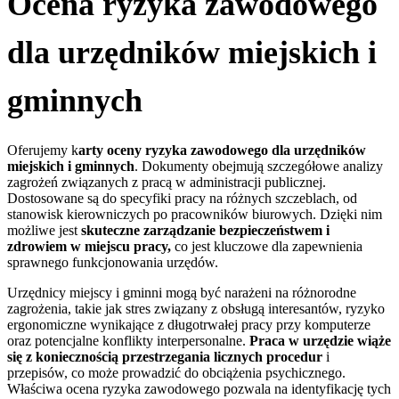
Ocena ryzyka zawodowego
dla urzędników miejskich i
gminnych
Oferujemy k
arty oceny ryzyka zawodowego dla urzędników
miejskich i gminnych
. Dokumenty obejmują szczegółowe analizy
zagrożeń związanych z pracą w administracji publicznej.
Dostosowane są do specyfiki pracy na różnych szczeblach, od
stanowisk kierowniczych po pracowników biurowych. Dzięki nim
możliwe jest
skuteczne zarządzanie bezpieczeństwem i
zdrowiem w miejscu pracy,
co jest kluczowe dla zapewnienia
sprawnego funkcjonowania urzędów.
Urzędnicy miejscy i gminni mogą być narażeni na różnorodne
zagrożenia, takie jak stres związany z obsługą interesantów, ryzyko
ergonomiczne wynikające z długotrwałej pracy przy komputerze
oraz potencjalne konflikty interpersonalne.
P
raca w urzędzie wiąże
się z koniecznością przestrzegania licznych procedur
i
przepisów, co może prowadzić do obciążenia psychicznego.
Właściwa ocena ryzyka zawodowego pozwala na identyfikację tych