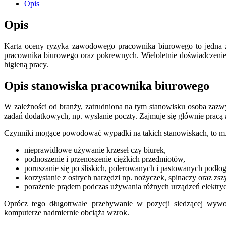
–
Opis
karta
oceny
Opis
ryzyka
zawodowego
Karta oceny ryzyka zawodowego pracownika biurowego to jedna z
Pracownik
pracownika biurowego oraz pokrewnych. Wieloletnie doświadczenie
Biurowy+praca
higieną pracy.
zdalna/hybryda
Opis stanowiska pracownika biurowego
W zależności od branży, zatrudniona na tym stanowisku osoba zazw
zadań dodatkowych, np. wysłanie poczty. Zajmuje się głównie pracą a
Czynniki mogące powodować wypadki na takich stanowiskach, to m.
nieprawidłowe używanie krzeseł czy biurek,
podnoszenie i przenoszenie ciężkich przedmiotów,
poruszanie się po śliskich, polerowanych i pastowanych podło
korzystanie z ostrych narzędzi np. nożyczek, spinaczy oraz zs
porażenie prądem podczas używania różnych urządzeń elektryc
Oprócz tego długotrwałe przebywanie w pozycji siedzącej wywo
komputerze nadmiernie obciąża wzrok.