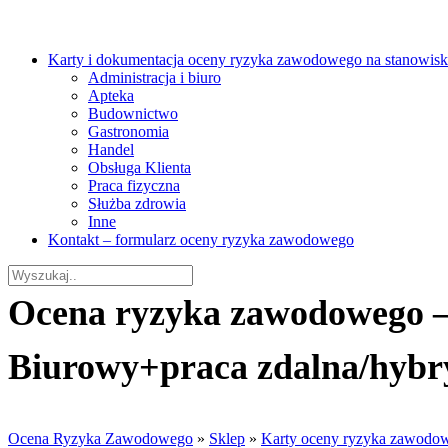
Karty i dokumentacja oceny ryzyka zawodowego na stanowisk
Administracja i biuro
Apteka
Budownictwo
Gastronomia
Handel
Obsługa Klienta
Praca fizyczna
Służba zdrowia
Inne
Kontakt – formularz oceny ryzyka zawodowego
Ocena ryzyka zawodowego –
Biurowy+praca zdalna/hybr
Ocena Ryzyka Zawodowego
»
Sklep
»
Karty oceny ryzyka zawodo