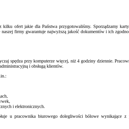
 kilku ofert jakie dla Państwa przygotowaliśmy. Sporządzamy kart
 naszej firmy gwarantuje najwyższą jakość dokumentów i ich zgodno
yczaj spędza przy komputerze więcej, niż 4 godziny dziennie. Praco
dministracyjną i obsługą klientów.
in.:
gach,
zywek,
znych i elektronicznych.
łuje u pracownika biurowego dolegliwości bólowe wynikające z pr