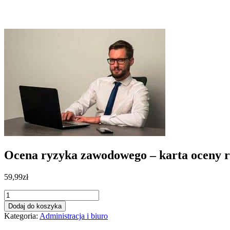
Ocena ryzyka zawodowego – karta oceny 
59,99
zł
ilość
Ocena
Dodaj do koszyka
ryzyka
Kategoria:
Administracja i biuro
zawodowego