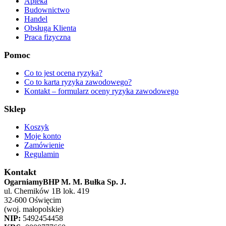
Apteka
Budownictwo
Handel
Obsługa Klienta
Praca fizyczna
Pomoc
Co to jest ocena ryzyka?
Co to karta ryzyka zawodowego?
Kontakt – formularz oceny ryzyka zawodowego
Sklep
Koszyk
Moje konto
Zamówienie
Regulamin
Kontakt
OgarniamyBHP M. M. Bułka Sp. J.
ul. Chemików 1B lok. 419
32-600 Oświęcim
(woj. małopolskie)
NIP:
5492454458