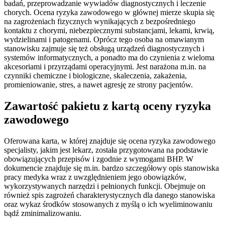
badań, przeprowadzanie wywiadów diagnostycznych i leczenie
chorych. Ocena ryzyka zawodowego w głównej mierze skupia się
na zagrożeniach fizycznych wynikających z bezpośredniego
kontaktu z chorymi, niebezpiecznymi substancjami, lekami, krwią,
wydzielinami i patogenami. Oprócz tego osoba na omawianym
stanowisku zajmuje się też obsługą urządzeń diagnostycznych i
systemów informatycznych, a ponadto ma do czynienia z wieloma
akcesoriami i przyrządami operacyjnymi. Jest narażona m.in. na
czynniki chemiczne i biologiczne, skaleczenia, zakażenia,
promieniowanie, stres, a nawet agresję ze strony pacjentów.
Zawartość pakietu z kartą oceny ryzyka
zawodowego
Oferowana karta, w której znajduje się ocena ryzyka zawodowego
specjalisty, jakim jest lekarz, została przygotowana na podstawie
obowiązujących przepisów i zgodnie z wymogami BHP. W
dokumencie znajduje się m.in. bardzo szczegółowy opis stanowiska
pracy medyka wraz z uwzględnieniem jego obowiązków,
wykorzystywanych narzędzi i pełnionych funkcji. Obejmuje on
również spis zagrożeń charakterystycznych dla danego stanowiska
oraz wykaz środków stosowanych z myślą o ich wyeliminowaniu
bądź zminimalizowaniu.