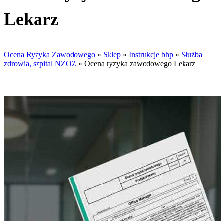
Lekarz
Ocena Ryzyka Zawodowego
»
Sklep
»
Instrukcje bhp
»
Służba
zdrowia, szpital NZOZ
»
Ocena ryzyka zawodowego Lekarz