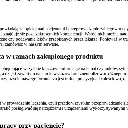
powiadają za opiekę nad pacjentami i przeprowadzanie zabiegów medyc
nia znajduje się poza zakresem ich kompetencji. Wśród nich można nat
yczne czy podawanie leków przepisanych przez lekarza. Ponieważ w trak
era, zamówisz w naszym serwisie.
ta w ramach zakupionego produktu
obejmujące wszystkie kluczowe informacje na temat czynników, sytuac
, a dzięki zawartym na karcie wskazówkom zneutralizować różnego ro
 użyciu naszego formularza jest trafna, precyzyjna i całościowa, dla
i w prowadzeniu leczenia, czyli przede wszystkim przeprowadzanie z
trafić posługiwać się narzędziami i urządzeniami wykorzystywanymi
 pracy przy pacjencie?