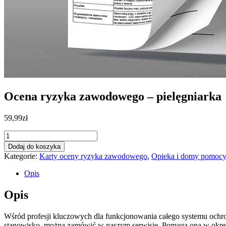
Ocena ryzyka zawodowego – pielęgniarka
59,99
zł
ilość
Ocena
Dodaj do koszyka
ryzyka
Kategorie:
Karty oceny ryzyka zawodowego
,
Opieka i domy pomocy
zawodowego
-
Opis
pielęgniarka
Opis
Wśród profesji kluczowych dla funkcjonowania całego systemu ochron
stanowisko, można zamówić w naszym serwisie. Pomaga ona w określ