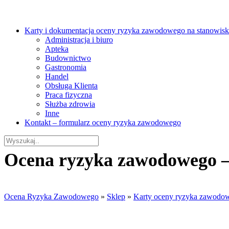
Karty i dokumentacja oceny ryzyka zawodowego na stanowisk
Administracja i biuro
Apteka
Budownictwo
Gastronomia
Handel
Obsługa Klienta
Praca fizyczna
Służba zdrowia
Inne
Kontakt – formularz oceny ryzyka zawodowego
Ocena ryzyka zawodowego –
Ocena Ryzyka Zawodowego
»
Sklep
»
Karty oceny ryzyka zawodo