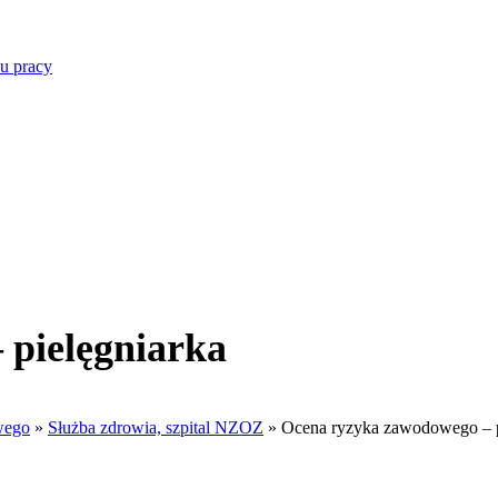
u pracy
 pielęgniarka
wego
»
Służba zdrowia, szpital NZOZ
»
Ocena ryzyka zawodowego – p