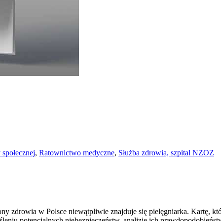
 społecznej
,
Ratownictwo medyczne
,
Służba zdrowia, szpital NZOZ
y zdrowia w Polsce niewątpliwie znajduje się pielęgniarka. Kartę, kt
eniu potencjalnych niebezpieczeństw, analizie ich prawdopodobieńst