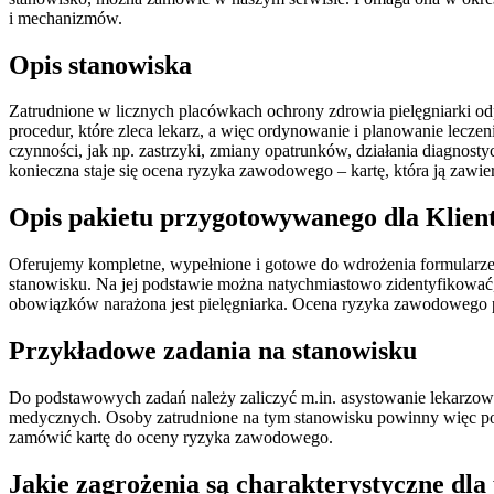
i mechanizmów.
Opis stanowiska
Zatrudnione w licznych placówkach ochrony zdrowia pielęgniarki od
procedur, które zleca lekarz, a więc ordynowanie i planowanie lecze
czynności, jak np. zastrzyki, zmiany opatrunków, działania diagnost
konieczna staje się ocena ryzyka zawodowego – kartę, która ją zawi
Opis pakietu przygotowywanego dla Klien
Oferujemy kompletne, wypełnione i gotowe do wdrożenia formularze 
stanowisku. Na jej podstawie można natychmiastowo zidentyfikować
obowiązków narażona jest pielęgniarka. Ocena ryzyka zawodowego przy
Przykładowe zadania na stanowisku
Do podstawowych zadań należy zaliczyć m.in. asystowanie lekarzow
medycznych. Osoby zatrudnione na tym stanowisku powinny więc po
zamówić kartę do oceny ryzyka zawodowego.
Jakie zagrożenia są charakterystyczne dla