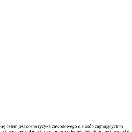
órej celem jest ocena ryzyka zawodowego dla osób zajmujących to
wa i przeciwdziałaniu im za pomocą odpowiednio dobranych narzędzi