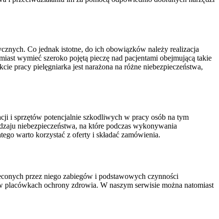
znych. Co jednak istotne, do ich obowiązków należy realizacja
omiast wymieć szeroko pojętą pieczę nad pacjentami obejmującą takie
cie pracy pielęgniarka jest narażona na różne niebezpieczeństwa,
ji i sprzętów potencjalnie szkodliwych w pracy osób na tym
dzaju niebezpieczeństwa, na które podczas wykonywania
tego warto korzystać z oferty i składać zamówienia.
leconych przez niego zabiegów i podstawowych czynności
 w placówkach ochrony zdrowia. W naszym serwisie można natomiast